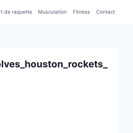
t de raquette
Musculation
Fitness
Contact
lves_houston_rockets_