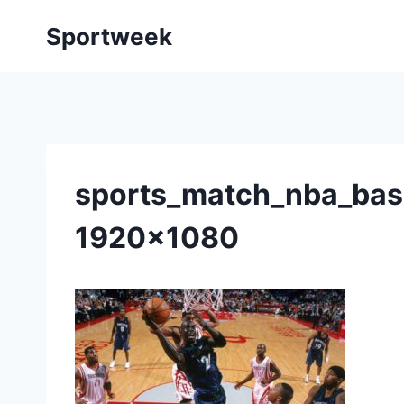
Aller
Sportweek
au
contenu
sports_match_nba_bas
1920x1080