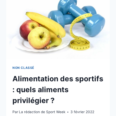
À
LA
PÊCHE
À
LA
MOUCHE
?
NON CLASSÉ
Alimentation des sportifs
: quels aliments
privilégier ?
Par
La rédaction de Sport Week
3 février 2022