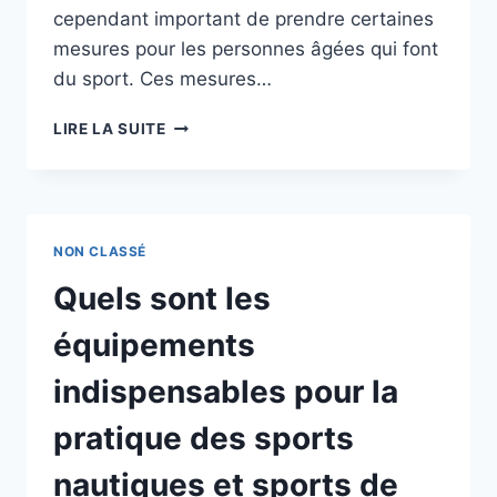
cependant important de prendre certaines
mesures pour les personnes âgées qui font
du sport. Ces mesures…
SENIOR
LIRE LA SUITE
ET
SPORT
:
LES
MESURES
NON CLASSÉ
À
PRENDRE
Quels sont les
POUR
SA
équipements
SÉCURITÉ
indispensables pour la
pratique des sports
nautiques et sports de