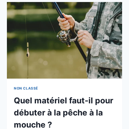
INDISPENSABLES
POUR
LA
PRATIQUE
DES
SPORTS
NAUTIQUES
ET
SPORTS
DE
GLISSE
?
NON CLASSÉ
Quel matériel faut-il pour
débuter à la pêche à la
mouche ?