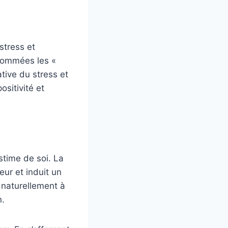
stress et
rnommées les «
tive du stress et
sitivité et
stime de soi. La
ur et induit un
 naturellement à
n.