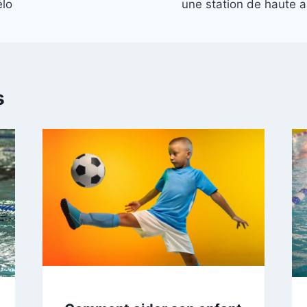
élo
une station de haute a
s