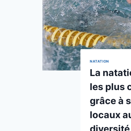
NATATION
La natat
les plus 
grâce à 
locaux au
diversité