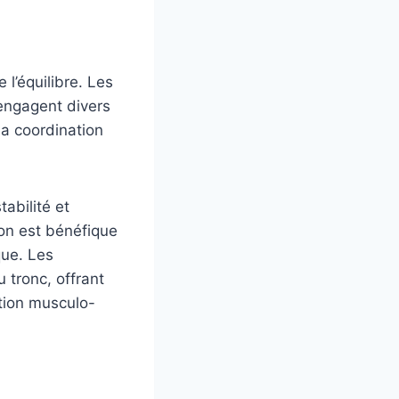
 l’équilibre. Les
engagent divers
la coordination
abilité et
tion est bénéfique
que. Les
 tronc, offrant
ction musculo-