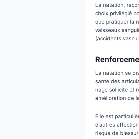
La natation, rec
choix privilégié 
que pratiquer la n
vaisseaux sanguin
(accidents vascul
Renforcemen
La natation se di
santé des articul
nage sollicite et
amélioration de l
Elle est particul
d’autres affectio
risque de blessure