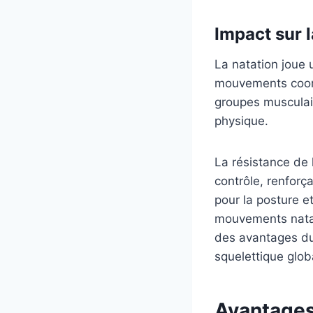
Impact sur la
La natation joue u
mouvements coord
groupes musculair
physique.
La résistance de 
contrôle, renforça
pour la posture et
mouvements natato
des avantages dur
squelettique glob
Avantages