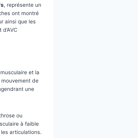
fs
, représente un
rches ont montré
ur ainsi que les
t d’AVC
musculaire et la
que mouvement de
engendrant une
throse ou
culaire à faible
les articulations.