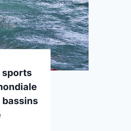
 sports
 mondiale
 bassins
e