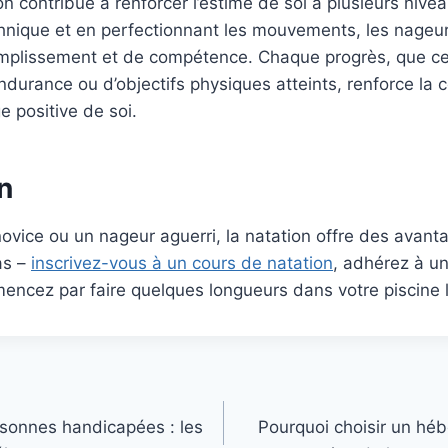
on contribue à renforcer l’estime de soi à plusieurs nivea
chnique et en perfectionnant les mouvements, les nageu
mplissement et de compétence. Chaque progrès, que ce
ndurance ou d’objectifs physiques atteints, renforce la 
e positive de soi.
n
ovice ou un nageur aguerri, la natation offre des avan
as –
inscrivez-vous à un cours de natation
, adhérez à un
ncez par faire quelques longueurs dans votre piscine l
rsonnes handicapées : les
Pourquoi choisir un hé