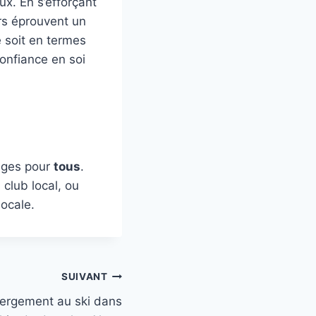
ux. En s’efforçant
rs éprouvent un
 soit en termes
confiance en soi
tages pour
tous
.
 club local, ou
ocale.
SUIVANT
bergement au ski dans