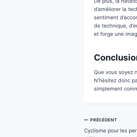
De plus, la natati
d’améliorer la te
sentiment d’acco
de technique, d’e
et forge une imag
Conclusio
Que vous soyez n
N’hésitez donc p
simplement comme
Navigation
PRÉCÉDENT
Cyclisme pour les pe
de