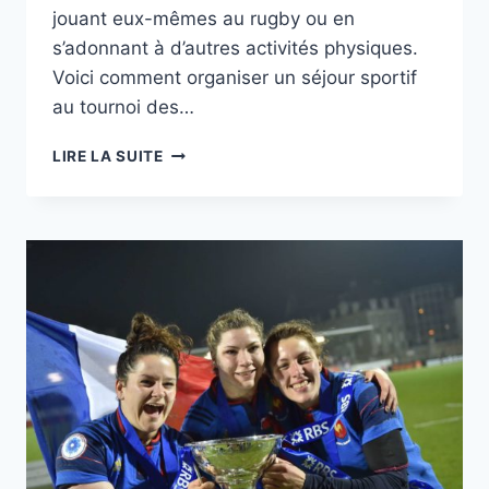
jouant eux-mêmes au rugby ou en
s’adonnant à d’autres activités physiques.
Voici comment organiser un séjour sportif
au tournoi des…
COMMENT
LIRE LA SUITE
ORGANISER
UN
SÉJOUR
SPORTIF
AU
TOURNOI
DES
SIX
NATIONS
?