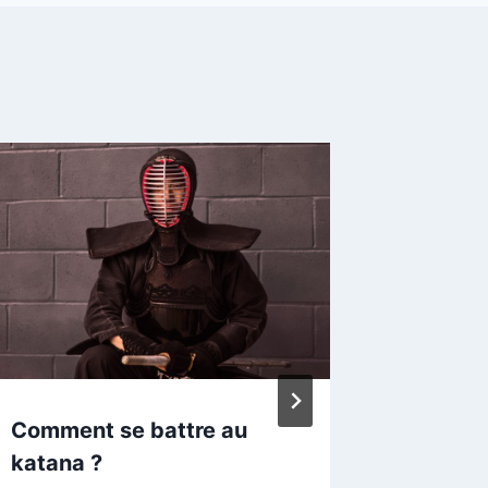
Comment se battre au
Accesso
katana ?
jouer à 