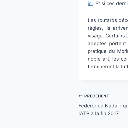
ici
. Et si ces dern
Les routards déc
règles, ils arri
visage. Certains 
adeptes portent
pratique du Morin
noble art, les co
termineront la lut
Navigation
PRÉCÉDENT
Federer ou Nadal : qu
de
l’ATP à la fin 2017
l’article