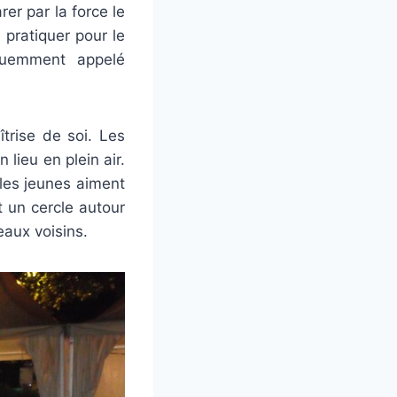
arer par la force le
e pratiquer pour le
quemment appelé
trise de soi. Les
ieu en plein air.
 les jeunes aiment
t un cercle autour
aux voisins.