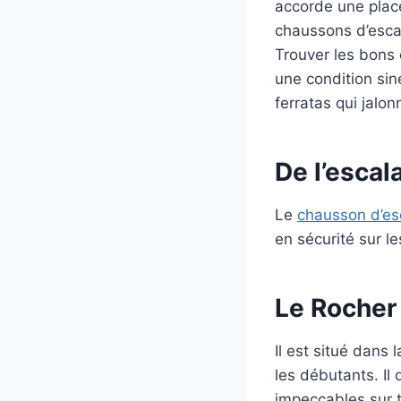
accorde une place
chaussons d’escal
Trouver les bons 
une condition sin
ferratas qui jalonn
De l’escal
Le
chausson d’es
en sécurité sur le
Le Rocher 
Il est situé dans 
les débutants. Il
impeccables sur t