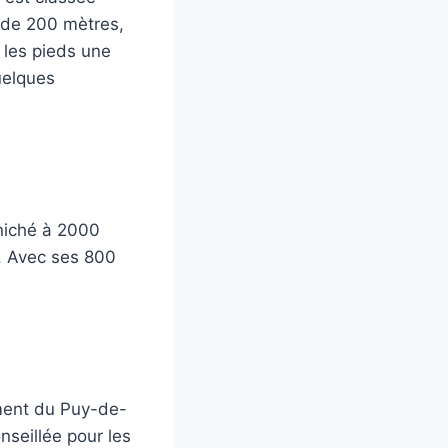
é de 200 mètres,
 les pieds une
uelques
 niché à 2000
e. Avec ses 800
ment du Puy-de-
nseillée pour les