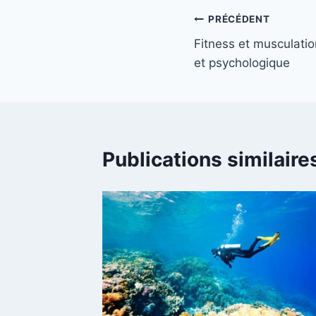
Navigation
PRÉCÉDENT
Fitness et musculatio
de
et psychologique
l’article
Publications similaire