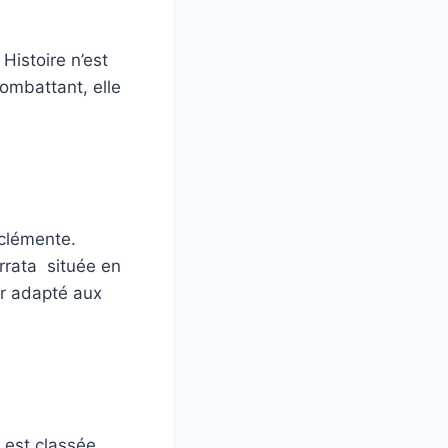
Histoire n’est
ombattant, elle
 clémente.
rrata située en
er adapté aux
 est classée