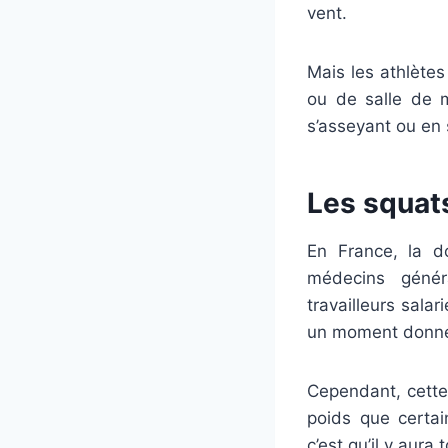
vent.
Mais les athlète
ou de salle de m
s’asseyant ou en 
Les squats
En France, la d
médecins génér
travailleurs sala
un moment donné 
Cependant, cette 
poids que certai
c’est qu’il y aur