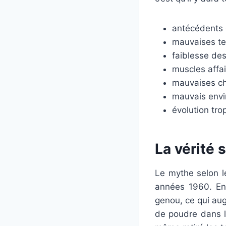
antécédents 
mauvaises te
faiblesse de
muscles affai
mauvaises ch
mauvais envi
évolution tro
La vérité 
Le mythe selon l
années 1960. En 
genou, ce qui au
de poudre dans l