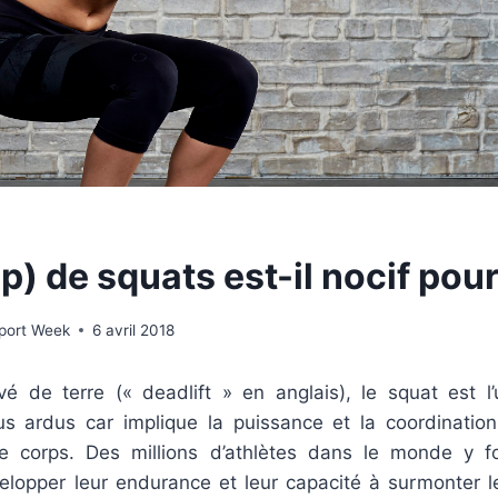
op) de squats est-il nocif pour
Sport Week
6 avril 2018
 de terre (« deadlift » en anglais), le squat est l
us ardus car implique la puissance et la coordinati
e corps. Des millions d’athlètes dans le monde y fo
elopper leur endurance et leur capacité à surmonter l