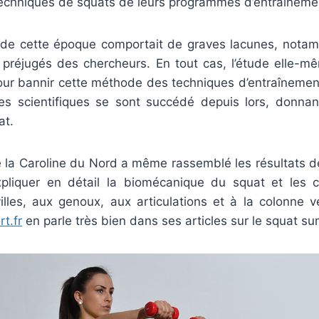
techniques de squats de leurs programmes d’entraîneme
e de cette époque comportait de graves lacunes, notam
s préjugés des chercheurs. En tout cas, l’étude elle-mê
our bannir cette méthode des techniques d’entraîneme
s scientifiques se sont succédé depuis lors, donna
at.
e la Caroline du Nord a même rassemblé les résultats 
pliquer en détail la biomécanique du squat et les co
lles, aux genoux, aux articulations et à la colonne ve
t.fr
en parle très bien dans ses articles sur le squat su