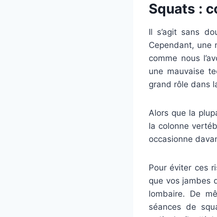
Squats : c
Il s’agit sans d
Cependant, une m
comme nous l’av
une mauvaise tec
grand rôle dans l
Alors que la plu
la colonne vertéb
occasionne davan
Pour éviter ces r
que vos jambes d
lombaire. De mê
séances de squa