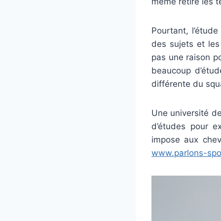
même retiré les 
Pourtant, l’étud
des sujets et le
pas une raison p
beaucoup d’étude
différente du squ
Une université d
d’études pour ex
impose aux chevi
www.parlons-spor