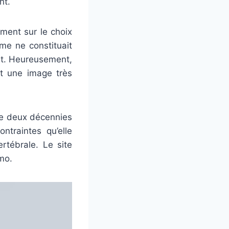
nt.
ment sur le choix
me ne constituait
nt. Heureusement,
nt une image très
de deux décennies
ntraintes qu’elle
rtébrale. Le site
mo.