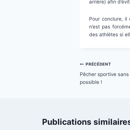
arrière) afin d’év
Pour conclure, i
n’est pas forcém
des athlètes si e
Navigation
PRÉCÉDENT
Pêcher sportive sans t
de
possible !
l’article
Publications similaire