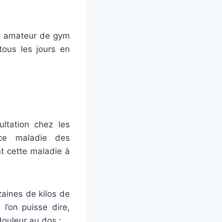
un amateur de gym
tous les jours en
ltation chez les
nce maladie des
nt cette maladie à
zaines de kilos de
l’on puisse dire,
douleur au dos :