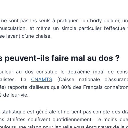
s ne sont pas les seuls à pratiquer : un body builder, 
usculation, et même un simple particulier l‘effectue 
se levant d’une chaise.
 peuvent-ils faire mal au dos ?
ouleur au dos constitue le deuxième motif de consu
alistes. La
CNAMTS
(Caisse nationale d’assura
riés) rapporte d’ailleurs que 80% des Français connaîtro
de leur vie.
statistique est générale et ne tient pas compte des di
ns athlètes soulèvent quotidiennement. Le moins que 
a toujours une raison pour laquelle vous éprouverez de la 