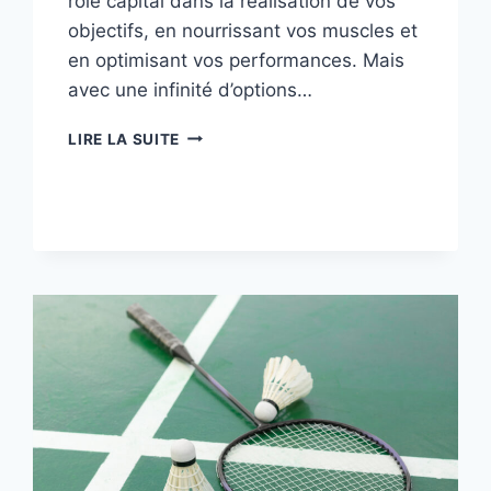
rôle capital dans la réalisation de vos
objectifs, en nourrissant vos muscles et
en optimisant vos performances. Mais
avec une infinité d’options…
QUEL
LIRE LA SUITE
COMPLÉMENT
ALIMENTAIRE
PRENDRE
POUR
FAIRE
DE
LA
MUSCULATION
?