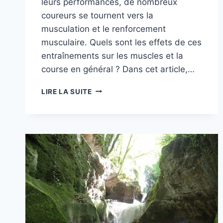
leurs performances, de nombreux
coureurs se tournent vers la
musculation et le renforcement
musculaire. Quels sont les effets de ces
entraînements sur les muscles et la
course en général ? Dans cet article,…
QUELS
LIRE LA SUITE
SONT
LES
EFFETS
DE
LA
MUSCULATION
ET
DU
RENFORCEMENT
MUSCULAIRE
SUR
LES