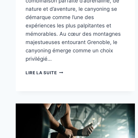
combinaison parfaite d’adrénaline, de
nature et d’aventure, le canyoning se
démarque comme l’une des
expériences les plus palpitantes et
mémorables. Au cœur des montagnes
majestueuses entourant Grenoble, le
canyoning émerge comme un choix
privilégié…
LE
LIRE LA SUITE
CANYONING
:
LE
SPORT
DE
MONTAGNE
INCONTOURNABLE
EN
ÉTÉ
À