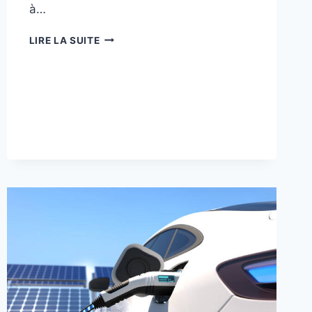
à…
COMMENT
LIRE LA SUITE
SUIVRE
LA
COUPE
DU
MONDE
DE
RUGBY 2023 ?