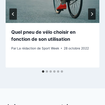
Quel pneu de vélo choisir en
fonction de son utilisation
Par
La rédaction de Sport Week
28 octobre 2022