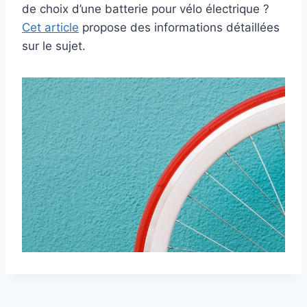
de choix d’une batterie pour vélo électrique ?
Cet article
propose des informations détaillées
sur le sujet.