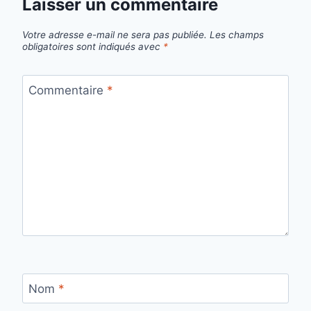
Laisser un commentaire
Votre adresse e-mail ne sera pas publiée.
Les champs
obligatoires sont indiqués avec
*
Commentaire
*
Nom
*