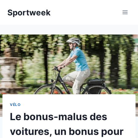
Aller
Sportweek
au
contenu
VÉLO
Le bonus-malus des
voitures, un bonus pour